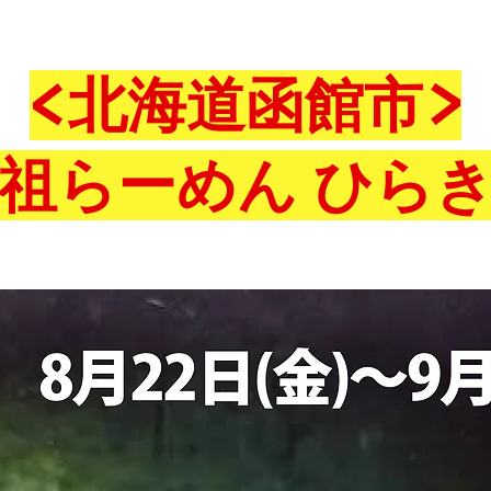
<北海道函館市>
祖らーめん ひら