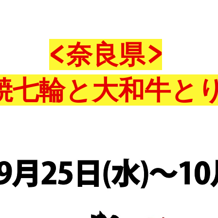
<奈良県>
焼七輪と大和牛と