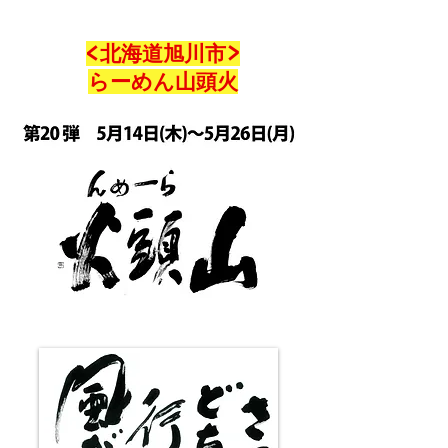
<北海道旭川市>
らーめん山頭火